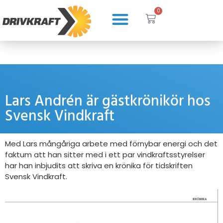
0
FÖREDRAG & WEBBINARIUM
Lars Andrén är gästkrönikör hos
Svensk Vindkraft
Med Lars mångåriga arbete med förnybar energi och det
faktum att han sitter med i ett par vindkraftsstyrelser
har han inbjudits att skriva en krönika för tidskriften
Svensk Vindkraft.