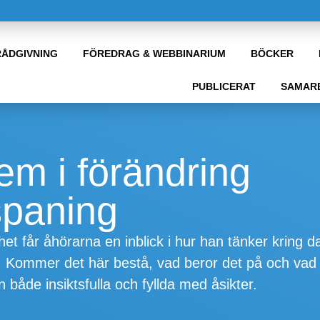
RÅDGIVNING
FÖREDRAG & WEBBINARIUM
BÖCKER
PUBLICERAT
SAMAR
em i förändring
spaning
t får åhörarna en inblick i hur han tänker kring 
r. Kommer det här bestå, vad beror det på och vad 
både insiktsfulla och fyllda med åsikter.