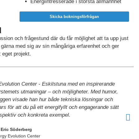
Energiintresserade i största allmänhhet
Skicka bokningsförfrågan
d
ion och frågestund där du får möjlighet att ta upp just
r gärna med sig av sin mångåriga erfarenhet och ger
 eget projekt.
volution Center - Eskilstuna med en inspirerande
ystemets utmaningar – och möjligheter. Med humor,
ryggen visade han hur både tekniska lösningar och
rs för att du på ett energifyllt och engagerande sätt
spektiv och konkreta exempel.
Eric Söderberg
rgy Evolution Center