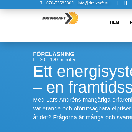
070-5358580
info@drivkraft.nu
HEM
FÖRELÄSNING
30 - 120 minuter
Ett energisyst
– en framtids
Med Lars Andréns mångåriga erfarenhe
varierande och oförutsägbara elprise
åt det? Frågorna är många och svaren 