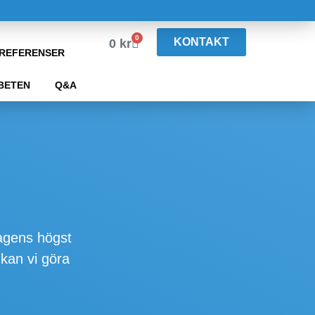
0
KONTAKT
0
kr
REFERENSER
BETEN
Q&A
dagens högst
kan vi göra