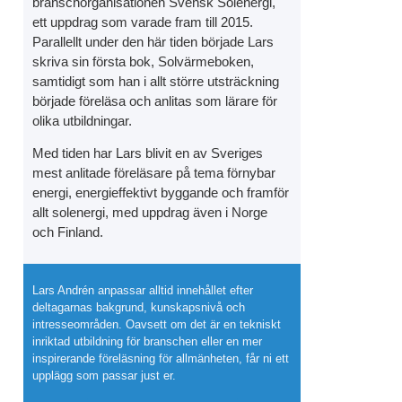
branschorganisationen Svensk Solenergi,
ett uppdrag som varade fram till 2015.
Parallellt under den här tiden började Lars
skriva sin första bok, Solvärmeboken,
samtidigt som han i allt större utsträckning
började föreläsa och anlitas som lärare för
olika utbildningar.
Med tiden har Lars blivit en av Sveriges
mest anlitade föreläsare på tema förnybar
energi, energieffektivt byggande och framför
allt solenergi, med uppdrag även i Norge
och Finland.
Nercia har anlitat Lars som gästföreläsare i våra Yrkesh
solenergi. Det har varit mycket uppskattat och inspireran
kompetens och brinnande intresse inom solenergi och solv
Lars Andrén anpassar alltid innehållet efter
deltagarnas bakgrund, kunskapsnivå och
vid fler tillfällen! Anna Belinki, Affärsutvecklingsansvarig
intresseområden. Oavsett om det är en tekniskt
inriktad utbildning för branschen eller en mer
Anna Belinki, Affärsutvecklingsansvarig och utbil
inspirerande föreläsning för allmänheten, får ni ett
Nercia utbildning
upplägg som passar just er.